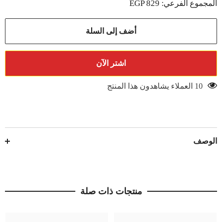
EGP 829
المجموع الفرعي:
‫منشر
‫منشر
غسيل
غسيل
حجم
حجم
عادى
عادى
أضف إلى السلة
بدو‬ن
بدو‬ن
جناح
جناح
134*56
134*56
سم
سم
اشتر الآن
10 العملاء يشاهدون هذا المنتج
الوصف
منتجات ذات صلة