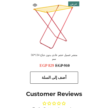
عرض
‫منشر غسيل حجم عادى بدو‬ن جناح 134*56
سم
EGP 829
EGP 910
أضف إلى السلة
Customer Reviews