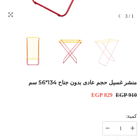
3
/
1
‫منشر غسيل حجم عادى بدو‬ن جناح 134*56 سم
EGP 829
EGP 910
كمية:
زيادة
تقليل
الكمية
الكمية
ل
ل